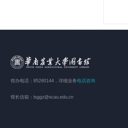
馆办电话：85280144，详细业务
电话咨询
馆长信箱：tsggz@scau.edu.cn