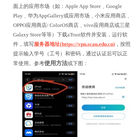
面上的应用市场（如：
Apple App Store﹑Google
Play﹑
华为
AppGallery
或应用市场﹑小米应用商店﹑
OPPO
应用商店
/ ColorOS
商店﹑
vivo
应用商店或三星
Galaxy Store
等等）下载
aTrust
软件并安装，运行软
件，填写
服务器地址
(
https://vpn.scau.edu.cn
)
，按照
提示输入学号（工号）和密码，通过认证后可以正
使用方法
常使用。
参考
或下图：