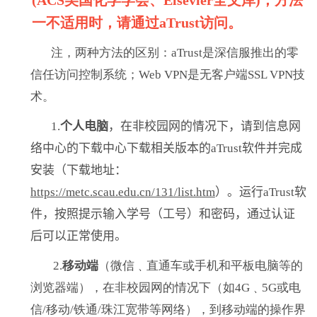
一不适用时，请通过
aTrust
访问。
注，两种方法的区别：aTrust是深信服推出的零
信任访问控制系统；Web VPN是无客户端SSL VPN技
术。
1.
个人电脑
，在非校园网的情况下，请到信息网
络中心的下载中心下载相关版本的
aTrust
软件并完成
安装（下载地址：
https://metc.scau.edu.cn/131/list.htm
）。运行
aTrust
软
件，按照提示输入学号（工号）和密码，通过认证
后可以正常使用。
2.
移动端
（微信﹑直通车或手机和平板电脑等的
浏览器端），在非校园网的情况下（如
4G﹑5G
或电
信
/
移动
/
铁通
/
珠江宽带等网络），到移动端的操作界