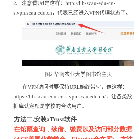
2
。注意看
Url
是这样：
http://lib-scau-edu-cn-
s.vpn.scau.edu.cn
，代表已经进入
VPN
代理状态了。
图
2
华南农业大学图书馆主页
在
VPN
访问时要保持
URL
始终带‘
-’
，像这样：
https://lib-scau-edu-cn-s.vpn.scau.edu.cn/
，让各类数
据库认定您是学校的合法用户。
方法二
.
安装
aTrust
软件
在馆藏查询﹑续借、缴费以及访问部分数据
(ACS
美国化学学会、
Elsevier
全文库
)
，方法