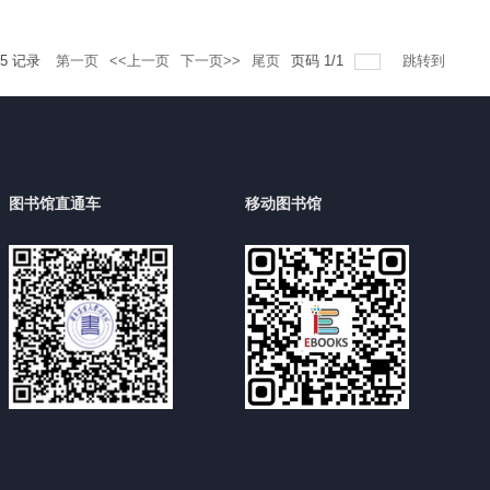
5
记录
第一页
<<上一页
下一页>>
尾页
页码
1
/
1
跳转到
图书馆直通车
移动图书馆