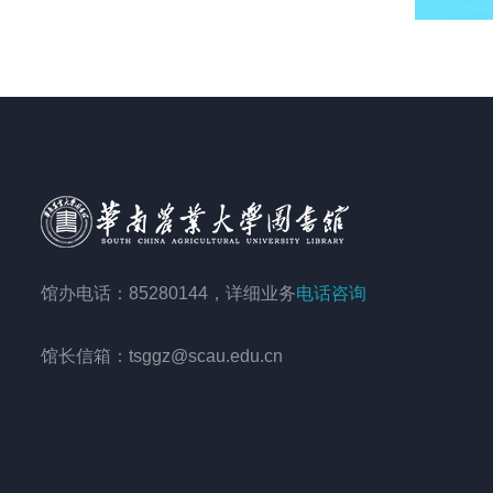
馆办电话：85280144，详细业务
电话咨询
馆长信箱：tsggz@scau.edu.cn