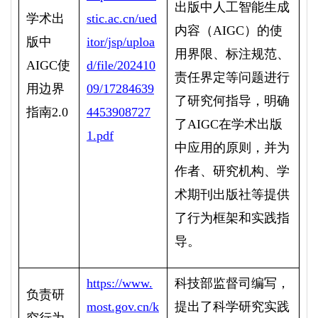
出版中人工智能生成
学术出
stic.ac.cn/ued
内容（
AIGC
）的使
版中
itor/jsp/uploa
用界限、标注规范、
AIGC
使
d/file/202410
责任界定等问题进行
用边界
09/17284639
了研究何指导，明确
指南
2.0
4453908727
了
AIGC
在学术出版
1.pdf
中应用的原则，并为
作者、研究机构、学
术期刊出版社等提供
了行为框架和实践指
导。
https://www.
科技部监督司编写，
负责研
most.gov.cn/k
提出了科学研究实践