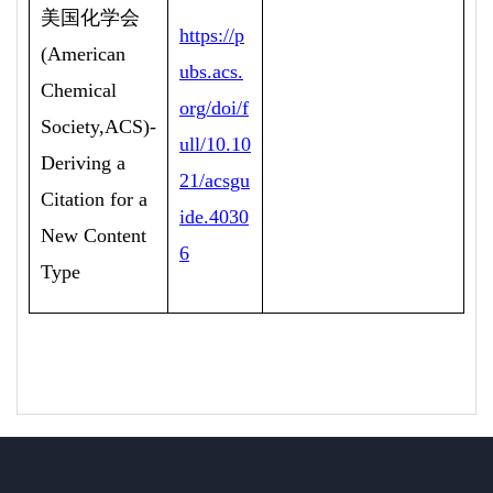
美国化学会
https://p
(American
ubs.acs.
Chemical
org/doi/f
Society,ACS)-
ull/10.10
Deriving a
21/acsgu
Citation for a
ide.4030
New Content
6
Type