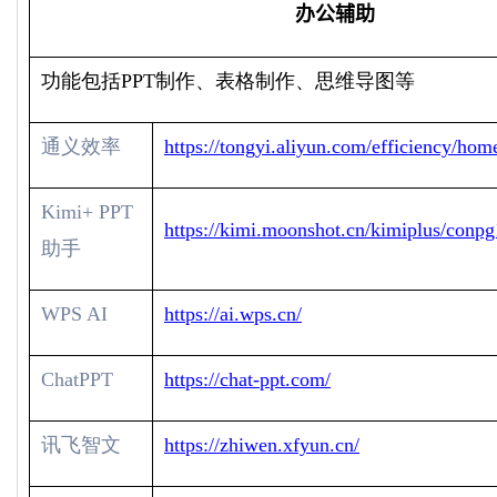
办公辅助
功能包括
PPT
制作、表格制作、思维导图等
通义效率
https://tongyi.aliyun.com/efficiency/hom
Kimi+ PPT
https://kimi.moonshot.cn/kimiplus/conp
助手
WPS AI
https://ai.wps.cn/
ChatPPT
https://chat-ppt.com/
讯飞智文
https://zhiwen.xfyun.cn/