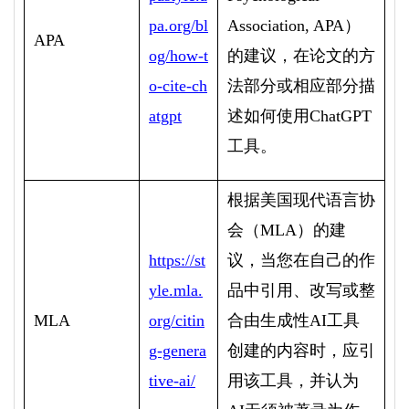
pa.org/bl
Association, APA
）
APA
og/how-t
的建议，在论文的方
o-cite-ch
法部分或相应部分描
atgpt
述如何使用
ChatGPT
工具。
根据美国现代语言协
会（
MLA
）的建
https://st
议，当您在自己的作
yle.mla.
品中引用、改写或整
MLA
org/citin
合由生成性
AI
工具
g-genera
创建的内容时，应引
tive-ai/
用该工具，并认为