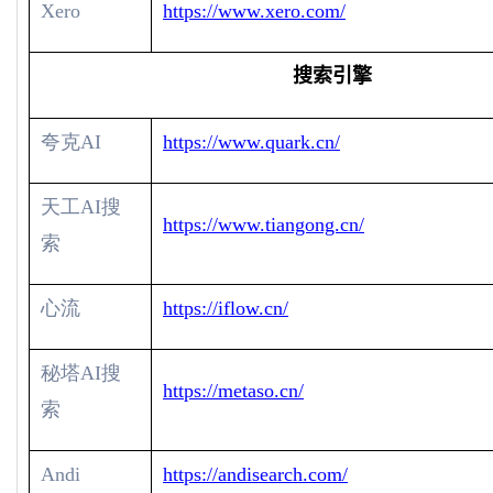
Xero
https://www.xero.com/
搜索引擎
夸克
AI
https://www.quark.cn/
天工
AI
搜
https://www.tiangong.cn/
索
心流
https://iflow.cn/
秘塔
AI
搜
https://metaso.cn/
索
Andi
https://andisearch.com/