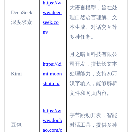
https://w
大语言模型，旨在处
DeepSeek|
ww.deep
理自然语言理解、文
深度求索
seek.co
本生成、对话交互等
m/
多种任务。
月之暗面科技有限公
https://ki
司开发，擅长长文本
Kimi
mi.moon
处理能力，支持
20
万
shot.cn/
汉字输入，能够解析
文件和网页内容。
https://w
字节跳动开发，智能
ww.doub
豆包
对话工具，提供多种
ao.com/c