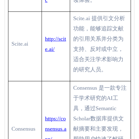
c
读体验。
Scite.ai
提供引文分析
功能，能够追踪文献
http://scit
的引用关系并分类为
Scite.ai
e.ai/
支持、反对或中立，
适合关注学术影响力
的研究人员。
Consensus
是一款专注
于学术研究的
AI
工
具，通过
Semantic
https://co
Scholar
数据库提供文
Consensus
nsensus.a
献摘要和主要发现，