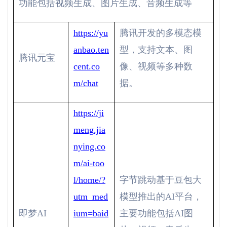
功能包括视频生成、图片生成、音频生成等
https://yu
腾讯开发的多模态模
anbao.ten
型，支持文本、图
腾讯元宝
cent.co
像、视频等多种数
m/chat
据。
https://ji
meng.jia
nying.co
m/ai-too
l/home/?
字节跳动基于豆包大
utm_med
模型推出的
AI
平台，
即梦
AI
ium=baid
主要功能包括
AI
图