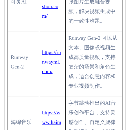
可灵
AI
张图片生成融合视
shou.co
频，解决视频生成中
m/
的一致性难题。
Runway Gen-2
可以从
文本、图像或视频生
https://ru
Runway
成高质量视频，支持
nwayml.
Gen-2
复杂的场景和角色生
com/
成，适合创意内容和
专业视频制作。
字节跳动推出的
AI
音
https://w
乐创作平台，支持灵
海绵音乐
ww.haim
感创作、自定义旋律