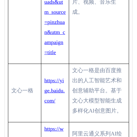
uads&ut
片、视频、音乐生
m_source
成。
=pinzhua
n&utm_c
ampaign
=title
文心一格是由百度推
https://yi
出的人工智能艺术和
文心一格
ge.baidu.
创意辅助平台。基于
com/
文心大模型智能生成
多样化
AI
创意图片。
https://w
阿里云通义系列
AI
绘