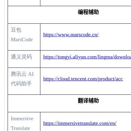
编程辅助
豆包
https://www.marscode.cn/
MarsCode
通义灵码
https://tongyi.aliyun.com/lingma/downlo
腾讯云
AI
https://cloud.tencent.com/product/acc
代码助手
翻译辅助
Immersive
https://immersivetranslate.com/en/
Translate