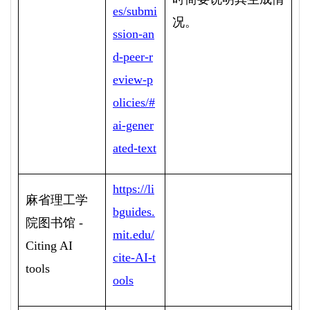
es/submi
况。
ssion-an
d-peer-r
eview-p
olicies/#
ai-gener
ated-text
https://li
麻省理工学
bguides.
院图书馆
-
mit.edu/
Citing AI
cite-AI-t
tools
ools