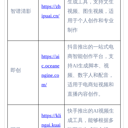
生成工具，支持文生
https://zh
智谱清影
视频、图生视频，适
ipuai.cn/
用于个人创作和专业
制作
抖音推出的一站式电
https://ai
商智能创作平台，支
c.oceane
持
AI
生成脚本、视
即创
ngine.co
频、数字人和配音，
m/
适用于电商短视频和
直播内容创作。
快手推出的
AI
视频生
https://kli
成工具，能够根据多
ngai.kuai