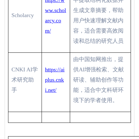
https://w
中提取结构化数据并
ww.schol
生成文章摘要，帮助
Scholarcy
arcy.co
用户快速理解文献内
m/
容，适合需要高效阅
读和总结的研究人员
由中国知网推出，提
CNKI AI
学
https://ai
供
AI
增强检索、文献
术研究助
plus.cnk
研读、辅助创作等功
手
i.net/
能，适合中文科研环
境下的学者使用。