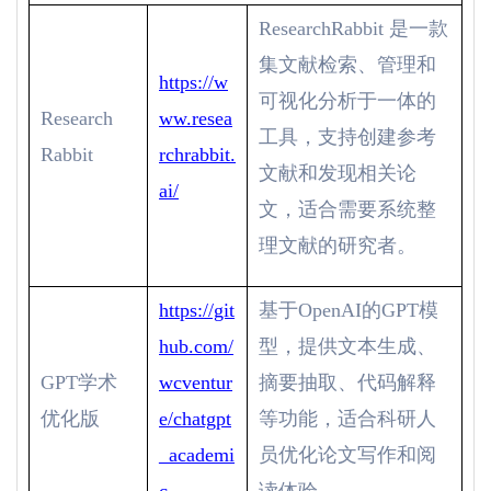
ResearchRabbit
是一款
集文献检索、管理和
https://w
可视化分析于一体的
Research
ww.resea
工具，支持创建参考
Rabbit
rchrabbit.
文献和发现相关论
ai/
文，适合需要系统整
理文献的研究者。
https://git
基于
OpenAI
的
GPT
模
hub.com/
型，提供文本生成、
GPT
学术
wcventur
摘要抽取、代码解释
优化版
e/chatgpt
等功能，适合科研人
_academi
员优化论文写作和阅