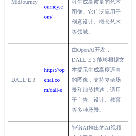
MidJourney
可生成高质量的艺术
ourney.c
图像。它广泛应用于
om/
创意设计、概念艺术
等领域。
由
OpenAI
开发，
DALL·E 3
能够根据文
https://op
本提示生成高度逼真
DALL·E 3
enai.co
的图像，支持复杂场
m/dall-e
景和细节描述，适用
于广告、设计、教育
等多种场景。
智谱
AI
推出的
AI
视频