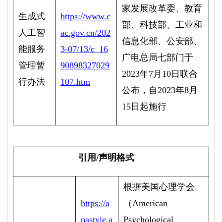
家发展改革委、教育
生成式
https://www.c
部、科技部、工业和
人工智
ac.gov.cn/202
信息化部、公安部、
能服务
3-07/13/c_16
广电总局七部门于
管理暂
90898327029
2023
年
7
月
10
日联合
行办法
107.htm
公布，自
2023
年
8
月
15
日起施行
引用
/
声明格式
根据美国心理学会
https://a
（
American
pastyle.a
Psychological