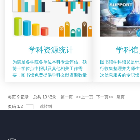
学科资源统计
学科馆
为满足各学院各单位本科专业评估、硕
图书馆学科馆员是针
博士学位点申报以及其他相关工作需
行收集整理并为师生
要，图书馆免费提供学科文献资源数量
次信息服务的专职馆
每页
9
记录
总共
10
记录
第一页
<<上一页
下一页>>
尾页
页码
1
/
2
跳转到