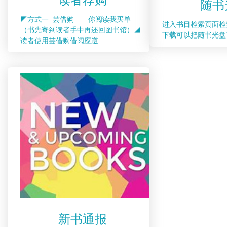
随书
◤方式一 芸借购——你阅读我买单
进入书目检索页面检
（书先寄到读者手中再还回图书馆）◢
下载可以把随书光盘
读者使用芸借购借阅应遵
新书通报