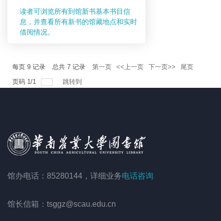
读者可浏览所有到馆新书基本书目信
息，并查看所有新书的馆藏地点和实时
借阅情况。
每页
9
记录
总共
7
记录
第一页
<<上一页
下一页>>
尾页
页码
1
/
1
跳转到
馆办电话：85280144，详细业务
电话咨询
馆长信箱：tsggz@scau.edu.cn