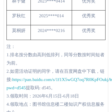
林子健
2023****0414
优秀奖
罗秋红
2025****014
优秀奖
莫桐妍
2024****0216
优秀奖
注：
1.排名按分数由高到低排列，同等分数按时间短者
为前。
2.如需活动证明的同学，请在百度网盘中下载，链
接:
https://pan.baidu.com/s/1f1X5wGQ7oq7R0KpFOukjA
pwd=d545
提取码: d545。
3.领取时间：2026年6月15日-6月18日
4.领取地点：图书馆信息楼二楼知识产权信息服务