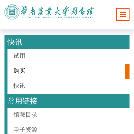
快讯
试用
购买
快讯
常用链接
馆藏目录
电子资源